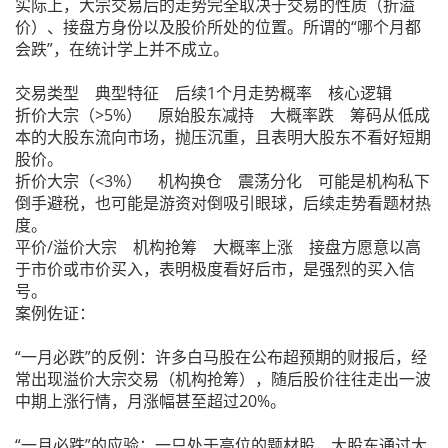
实际上，大宗交易后的走势完全取决于交易的性质（折溢
价）、接盘方身份以及股价所处的位置。所谓的“哪个月都
会跌”，在统计学上并不成立。
交易类型 典型特征 后续1个月走势概率 核心逻辑
折价大宗（>5%） 原始股东减持 大概率跌 筹码从低成
本的大股东流向市场，抛压沉重，且表明大股东不看好短期
股价。
折价大宗（<3%） 机构换仓 震荡分化 可能是机构私下
倒手避税，也可能是游资对倒吸引眼球，后续走势看题材热
度。
平价/溢价大宗 机构抢筹 大概率上涨 接盘方愿意以高
于市价或市价买入，表明极度看好后市，是强烈的买入信
号。
案例佐证：
“一月必跌”的反例：许多白马股在公布超预期的财报后，经
常出现溢价大宗交易（机构抢筹），随后股价往往走出一波
中期上涨行情，月涨幅甚至超过20%。
“一月必跌”的应验：一只处于高位的题材股，大股东通过大