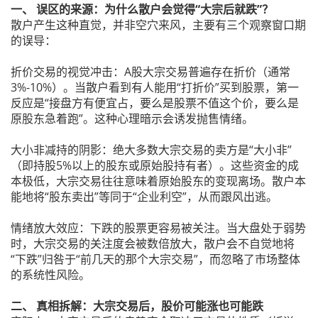
一、 误区的来源：为什么散户会觉得“大宗后就跌”？
散户产生这种直觉，并非空穴来风，主要有三个观察窗口期
的误导：
折价交易的视觉冲击：A股大宗交易普遍存在折价（通常
3%-10%）。当散户看到有人能用“打折价”买到股票，第一
反应是“接盘方有便宜占，要么是股票不值这个价，要么是
原股东急着跑”。这种心理暗示会诱发抛售情绪。
大小非减持的阴影：绝大多数大宗交易的卖方是“大小非”
（即持股5%以上的股东或原始股持有者）。这些资金的成
本极低，大宗交易往往意味着原始股东的变现离场。散户本
能地将“股东卖出”等同于“企业利空”，从而跟风出逃。
情绪放大效应：下跌的股票更容易被关注。当大盘处于弱势
时，大宗交易的关注度会被数倍放大，散户会不自觉地将
“下跌”归咎于“前几天的那个大宗交易”，而忽略了市场整体
的系统性风险。
二、 真相拆解：大宗交易后，股价可能涨也可能跌