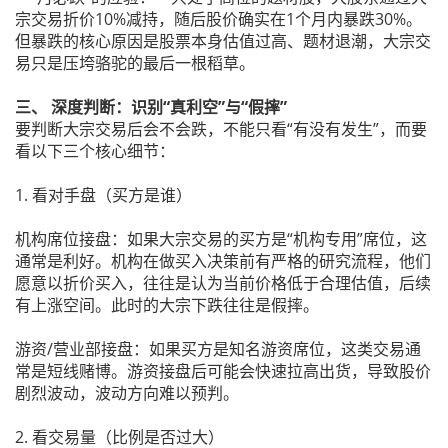
宗交易折价10%减持，随后股价确实在1个月内暴跌30%。
但暴跌的核心原因是股票本身估值过高、题材退潮，大宗交
易只是压垮骆驼的最后一根稻草。
三、 深度判断：识别“真利空”与“假摔”
要判断大宗交易后会不会跌，不能只看“有没有发生”，而要
看以下三个核心细节：
1. 看对手盘（买方是谁）
机构席位接盘：如果大宗交易的买方是“机构专用”席位，这
通常是利好。机构在做买入决策前有严格的研究流程，他们
愿意以折价买入，往往是认为当前价格低于合理估值，后续
有上涨空间。此时的大宗下跌往往是假摔。
游资/营业部接盘：如果买方是知名游资席位，这类交易通
常是短线赌博。游资接盘后可能会快速拉高出货，导致股价
剧烈波动，波动方向难以预判。
2. 看交易量（比例是否过大）