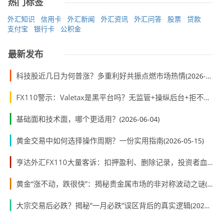
热门标签
外汇知识
信用卡
外汇新闻
外汇资讯
外汇问答
股票
贷款
支付宝
银行卡
公积金
最新发布
科技股近几日为何普涨？多重利好共振点燃市场热情
(2026-07-01)
FX110警示：Valetax是黑平台吗？无监管+操纵后台+拒不出金
基础面和技术面，哪个更适用？
(2026-06-04)
黄金交易中如何选择操作周期？一份实用指南
(2026-05-15)
亨达外汇FX110大量客诉：扣押盈利、删除记录，投资者血本无归
黄金“涨不动，跌很快”：揭秘贵金属市场的非对称波动之谜
(2026-05-07)
大宗交易后必跌？揭秘“一月必跌”误区背后的真实逻辑
(2026-05-07)