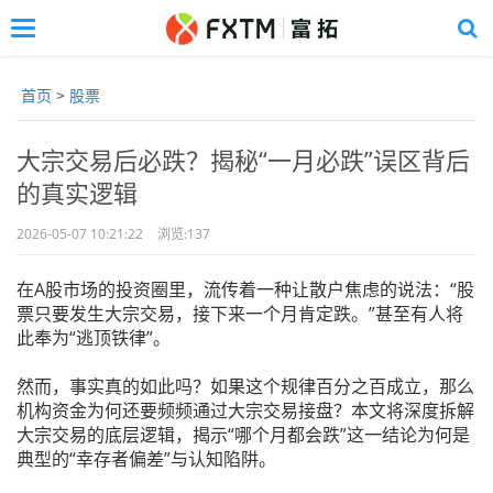
Toggle
navigation
Skip
to
首页
>
股票
main
content
大宗交易后必跌？揭秘“一月必跌”误区背后
的真实逻辑
2026-05-07 10:21:22
浏览:
137
在A股市场的投资圈里，流传着一种让散户焦虑的说法：“股
票只要发生大宗交易，接下来一个月肯定跌。”甚至有人将
此奉为“逃顶铁律”。
然而，事实真的如此吗？如果这个规律百分之百成立，那么
机构资金为何还要频频通过大宗交易接盘？本文将深度拆解
大宗交易的底层逻辑，揭示“哪个月都会跌”这一结论为何是
典型的“幸存者偏差”与认知陷阱。