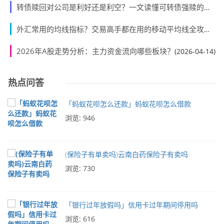
转债赎回对公司是利好还是利空？一文读懂可转债强赎的双面效应
外汇常用的均线指标？交易高手都在用的移动平均线全攻略
(20
2026年A股走势分析：主力资金流向哪些板块？
(2026-04-14)
热点问答
「蚂蚁花呗怎么还款」蚂蚁花呗怎么借款
浏览: 946
(保险子有单卖吗)云南白药保险子有卖吗
浏览: 730
「银行过年放假吗」信用卡过年期间停用吗
浏览: 616