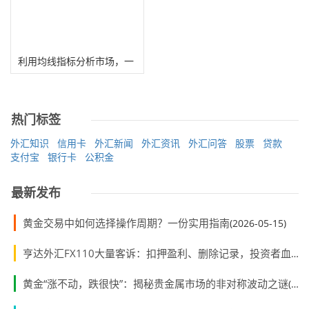
利用均线指标分析市场，一
般选择多少周期，哪个周期
最好用
热门标签
外汇知识
信用卡
外汇新闻
外汇资讯
外汇问答
股票
贷款
支付宝
银行卡
公积金
最新发布
黄金交易中如何选择操作周期？一份实用指南
(2026-05-15)
亨达外汇FX110大量客诉：扣押盈利、删除记录，投资者血本无归
黄金“涨不动，跌很快”：揭秘贵金属市场的非对称波动之谜
(2026-05-07)