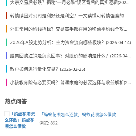
大宗交易后必跌？揭秘“一月必跌”误区背后的真实逻辑
(2026-05-07)
转债赎回对公司是利好还是利空？一文读懂可转债强赎的双面效应
外汇常用的均线指标？交易高手都在用的移动平均线全攻略
(20
2026年A股走势分析：主力资金流向哪些板块？
(2026-04-14)
股票回购注销是怎么回事？对股价的影响是什么？
(2026-04-14)
散户如何进行量化交易？
(2026-02-25)
小孩教育险有必要买吗？普通家庭的必要选择与收益解析
(2025-05-29)
热点问答
「蚂蚁花呗怎么还款」蚂蚁花呗怎么借款
浏览: 892