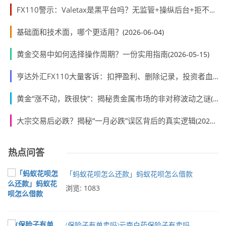
FX110警示：Valetax是黑平台吗？无监管+操纵后台+拒不出金
基础面和技术面，哪个更适用？
(2026-06-04)
黄金交易中如何选择操作周期？一份实用指南
(2026-05-15)
亨达外汇FX110大量客诉：扣押盈利、删除记录，投资者血本无归
黄金“涨不动，跌很快”：揭秘贵金属市场的非对称波动之谜
(2026-05-07)
大宗交易后必跌？揭秘“一月必跌”误区背后的真实逻辑
(2026-05-07)
热点问答
「蚂蚁花呗怎么还款」蚂蚁花呗怎么借款
浏览: 1083
(保险子有单卖吗)云南白药保险子有卖吗