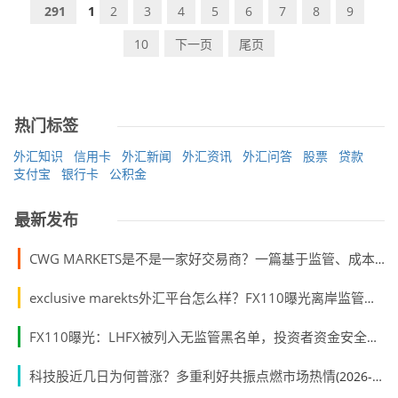
291
1
2
3
4
5
6
7
8
9
10
下一页
尾页
热门标签
外汇知识
信用卡
外汇新闻
外汇资讯
外汇问答
股票
贷款
支付宝
银行卡
公积金
最新发布
CWG MARKETS是不是一家好交易商？一篇基于监管、成本与用户反馈的独立测评
exclusive marekts外汇平台怎么样？FX110曝光离岸监管下的“纸面批准”骗局
FX110曝光：LHFX被列入无监管黑名单，投资者资金安全堪忧
科技股近几日为何普涨？多重利好共振点燃市场热情
(2026-07-01)