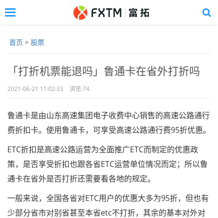
Toggle
navigation
Skip
to
首页
>
股票
main
content
「打折机票能退吗」鲁通卡在省外打折吗
2021-06-21 11:02:33
浏览:
74
鲁通卡是由山东高速集团电子收费中心销售的高速公路通行
费折扣卡。使用鲁通卡，可享受高速公路通行费95折优惠。
ETC折扣是高速公路运营为全面推广ETC而制定的优惠政
策，是否享受折扣也跟各省ETC运营单位情况而定；所以鲁
通卡在省外是否打折还需要看各地的规定。
一般来说，全国各省对ETC用户的优惠大多为95折，但也有
少部分省市对别省甚至本省etc不打折，其余的基本对外对