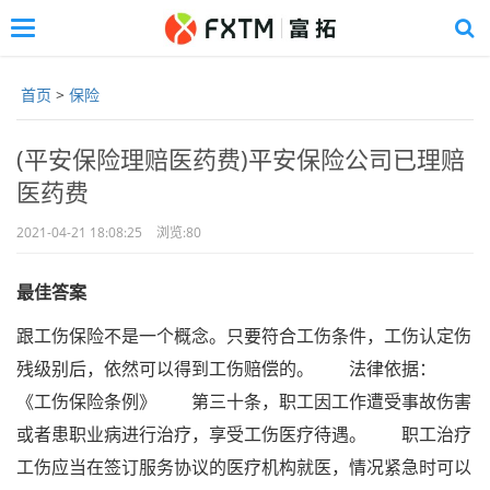
Toggle
navigation
Skip
to
首页
>
保险
main
content
(平安保险理赔医药费)平安保险公司已理赔
医药费
2021-04-21 18:08:25
浏览:
80
最佳答案
跟工伤保险不是一个概念。只要符合工伤条件，工伤认定伤
残级别后，依然可以得到工伤赔偿的。 法律依据：
《工伤保险条例》 第三十条，职工因工作遭受事故伤害
或者患职业病进行治疗，享受工伤医疗待遇。 职工治疗
工伤应当在签订服务协议的医疗机构就医，情况紧急时可以