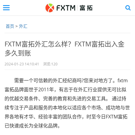
Toggle
navigation
Skip
to
首页
>
外汇
main
content
FXTM富拓外汇怎么样？FXTM富拓出入金
多久到账
2024-01-23 14:10:41
浏览:
120
需要一个可信赖的外汇经纪商吗?您来对地方了。fxtm
富拓品牌面世于2011年，有志于在外汇行业提供无可比拟
的优越交易条件、完善的教育和先进的交易工具。 通过持
续专注于产品和服务的本地化以适应各个市场、成功地与世
界各地有才华、经验丰富的团队合作，时至今日FXTM富拓
已快速成长为全球化品牌。